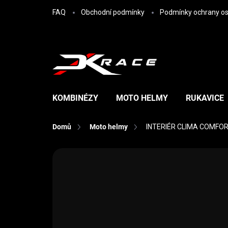
Přejít na obsah
FAQ
Obchodní podmínky
Podmínky ochrany os
KOMBINÉZY
MOTO HELMY
RUKAVICE
Domů
Moto helmy
INTERIÉR CLIMA COMFOR
Neohodnoceno
Podrobnosti hodn