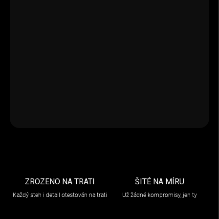
VARIANTA
−
+
Přidat do košíku
Vyjímatelný a pratelný interiér pro helmu Nolan N100-5 PLUS,
zajišťuje pohodlí a efektivní odvod vlhkosti.
DETAILNÍ INFORMACE
ZEPTAT SE
ZROZENO NA TRATI
ŠITÉ NA MÍRU
Každý steh i detail otestován na trati
Už žádné kompromisy, jen ty