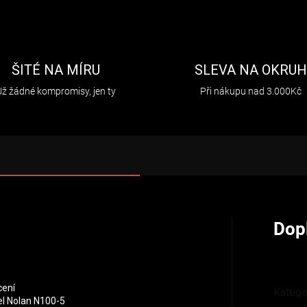
ŠITÉ NA MÍRU
SLEVA NA OKRU
Už žádné kompromisy, jen ty
Při nákupu nad 3.000Kč
Dop
cení
Katego
l Nolan N100-5