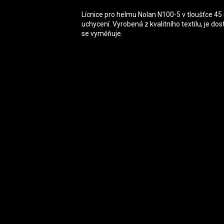
Lícnice pro helmu Nolan N100-5 v tloušťce 
uchycení. Vyrobená z kvalitního textilu, je do
se vyměňuje.
Zápatí