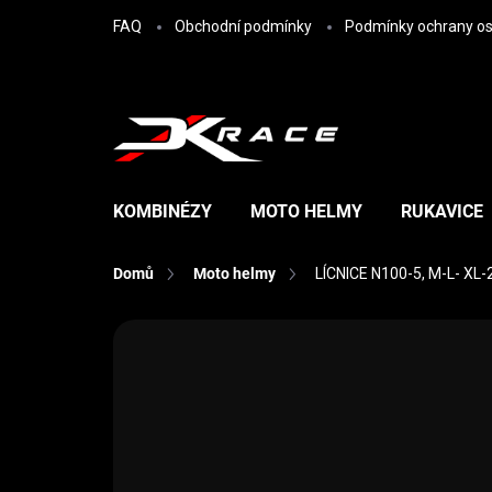
Přejít na obsah
FAQ
Obchodní podmínky
Podmínky ochrany os
KOMBINÉZY
MOTO HELMY
RUKAVICE
Domů
Moto helmy
LÍCNICE N100-5, M-L- XL
Neohodnoceno
Podrobnosti hodn