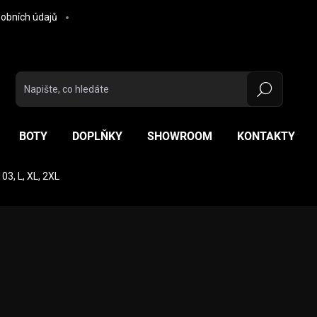
obních údajů
Hledat
BOTY
DOPLŇKY
SHOWROOM
KONTAKTY
03, L, XL, 2XL
ocení
ZNAČKA:
NOLAN
926 Kč
Měrná cena:
MOMENTÁLNĚ NEDOSTUP