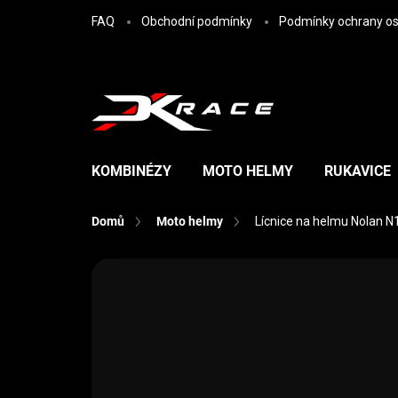
Přejít na obsah
FAQ
Obchodní podmínky
Podmínky ochrany os
KOMBINÉZY
MOTO HELMY
RUKAVICE
Domů
Moto helmy
Lícnice na helmu Nolan N1
Neohodnoceno
Podrobnosti hodn