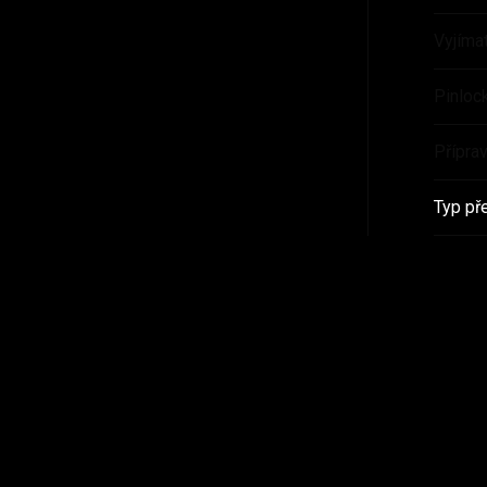
Vyjímat
Pinloc
Přípra
Typ př