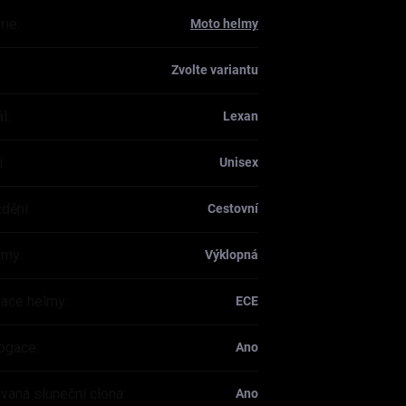
rie
:
Moto helmy
Zvolte variantu
ál
:
Lexan
í
:
Unisex
ždění
:
Cestovní
lmy
:
Výklopná
ikace helmy
:
ECE
ogace
:
Ano
ovaná sluneční clona
:
Ano