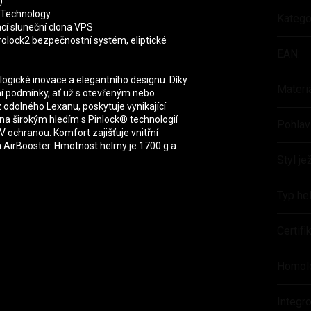
)
r Technology
Katego
ací sluneční clona VPS
rolock2 bezpečnostní systém, eliptické
EAN
:
ogické inovace a elegantního designu. Díky
Materi
dní podmínky, ať už s otevřeným nebo
dolného Lexanu, poskytuje vynikající
ena širokým hledím s Pinlock® technologií
Pohlav
UV ochranou. Komfort zajišťuje vnitřní
m AirBooster. Hmotnost helmy je 1700 g a
Styl je
Typ he
Certif
Homol
Integr