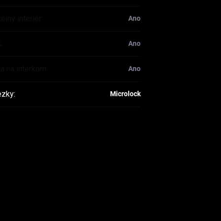
elný interiér
:
Ano
k
:
Ano
va na interkom
:
Ano
ezky
:
Microlock