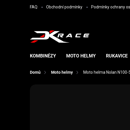
Přejít na obsah
FAQ
Obchodní podmínky
Podmínky ochrany os
KOMBINÉZY
MOTO HELMY
RUKAVICE
Domů
Moto helmy
Moto helma Nolan N100-
Neohodnoceno
Podrobnosti hodn