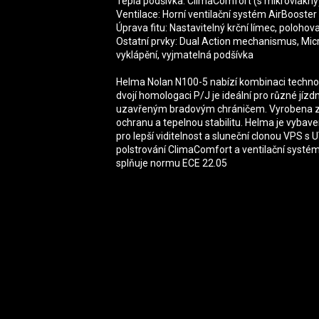
Teplá podšívka: ClimaComfort (s mikrovlákny
Ventilace: Horní ventilační systém AirBooste
Úprava fitu: Nastavitelný krční límec, polohov
Ostatní prvky: Dual Action mechanismus, Mic
vyklápění, vyjmatelná podšívka
Helma Nolan N100-5 nabízí kombinaci technol
dvojí homologaci P/J je ideální pro různé jíz
uzavřeným bradovým chráničem. Vyrobena z o
ochranu a tepelnou stabilitu. Helma je vybav
pro lepší viditelnost a sluneční clonou VPS s 
polstrování ClimaComfort a ventilační systé
splňuje normu ECE 22.05