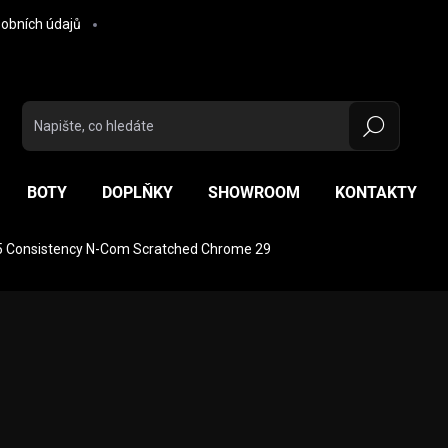
obních údajů
Hledat
BOTY
DOPLŇKY
SHOWROOM
KONTAKTY
5 Consistency N-Com Scratched Chrome 29
ocení
ZNAČKA:
NOLAN
12 990 Kč
Měrná cena:
MÁME SKLADEM
(1 KS)