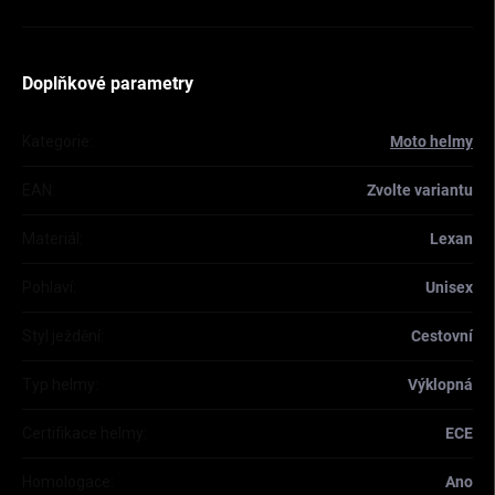
Doplňkové parametry
Kategorie
:
Moto helmy
EAN
:
Zvolte variantu
Materiál
:
Lexan
Pohlaví
:
Unisex
Styl ježdění
:
Cestovní
Typ helmy
:
Výklopná
Certifikace helmy
:
ECE
Homologace
:
Ano