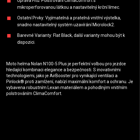
Úprava Fitu: Polstrování ClimaComfort s
mikroperforovanou látkou a nastavitelný krční límec.
Ostatní Prvky: Vyjímatelná a pratelná vnitřní výstelka,
snadno nastavitelný systém uzavírání Microlock2.
Barevné Varianty: Flat Black, další varianty mohou být k
dispozici.
Moto helma Nolan N100-5 Plus je perfektní volbou pro jezdce
hledající kombinaci elegance a bezpečnosti. S inovativními
technologiemi, jako je AirBooster pro vynikající ventilaci a
Pinlock® proti zamlžení, nabízí maximální komfort a ochranu. Je
vybavena robustním Lexan materiálem a pohodlným vnitřním
polstrováním ClimaComfort.