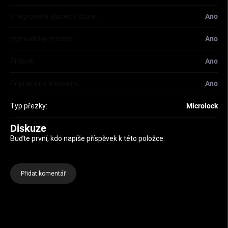
Integrovaná sluneční clona
:
Ano
Vyjímatelný interiér
:
Ano
Pinlock
:
Ano
Příprava na interkom
:
Ano
Typ přezky
:
Microlock
Diskuze
Buďte první, kdo napíše příspěvek k této položce.
Přidat komentář