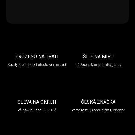
DETAILNÍ INFORMACE
ZEPTAT SE
ZROZENO NA TRATI
ŠITÉ NA MÍRU
Každý steh i detail otestován na trati
Už žádné kompromisy, jen ty
SLEVA NA OKRUH
ČESKÁ ZNAČKA
Při nákupu nad 3.000Kč
Poradenství, komunikace, obchod