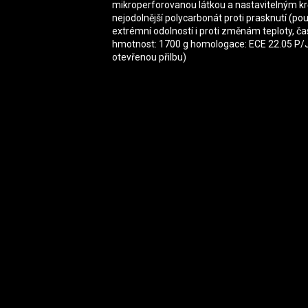
mikroperforovanou látkou a nastavitelným kr
nejodolnější polycarbonát proti prasknutí (p
extrémní odolností i proti změnám teploty, č
hmotnost: 1700 g homologace: ECE 22.05 P/J (
otevřenou přilbu)
Zápatí