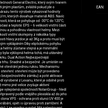
čnosti General Electric, který svým tvarem
EAN
:
oti jiným plastům, zvláště pokud jde o
 nárazu tento výrobek vykazoval hodnoty
/m, kterých dosahuje materiál ABS. Navíc
ností, která se pohybuje od -30°C do 120°C,
časí a teplotě. EPS – 6 velikostí vnitřní části
ečnou a pohodlnou vlastnost helmy. Mezi
kostí vnitřní skořepiny z několika typy
osti hlavy jezdce je až 3Kg a proto musí být
tickým vyklápěním Díky eliptickému pohybu
ška helmy zůstane stejná a je minimální
by byla výklopná helma tichá, má utěsněný
rku. Dual Action Nejbezpečnější
a trhu. Snadné a bezpečné. Je umístěn ve
dné otevírání jednou rukou. Mechanismu
o otevření: otevření může být provedeno
bo bezpečnostního zámku) a poté aktivace
edí vyrobené z Lexanu, které je odolné proti
 mimo jiné velice zvyšuje aktivní
e vylepšená společností NolanGroup - hledí
ipravený podle vnějšího plexiskla až do jeho
clona VPS - ochrana proti slunci UV 400 je
rábání, opět i s úpravou proti zamlžení. A
etrů. Lze snadno sundat. Má patentovaný