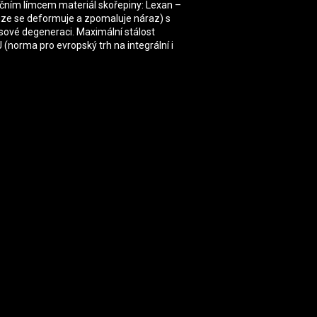
čním límcem materiál skořepiny: Lexan –
ouze se deformuje a zpomaluje náraz) s
asové degeneraci. Maximální stálost
norma pro evropský trh na integrální i