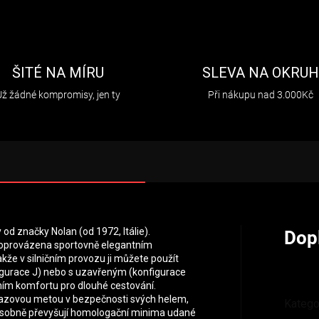
ŠITÉ NA MÍRU
SLEVA NA OKRU
Už žádné kompromisy, jen ty
Při nákupu nad 3.000Kč
od značky Nolan (od 1972, Itálie).
Dop
doprovázena sportovně elegantním
že v silničním provozu ji můžete použít
gurace J) nebo s uzavřeným (konfigurace
ním komfortu pro dlouhé cestování.
azovou metou v bezpečnosti svých helem,
Katego
ásobně převyšují homologační minima udané