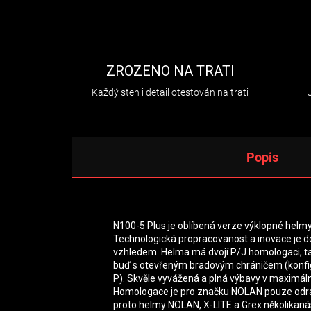
ZROZENO NA TRATI
Každý steh i detail otestován na trati
Popis
N100-5 Plus je oblíbená verze výklopné helmy 
Technologická propracovanost a inovace je 
vzhledem. Helma má dvojí P/J homologaci, tak
buď s otevřeným bradovým chráničem (konfi
P). Skvěle vyvážená a plná výbavy v maximál
Homologace je pro značku NOLAN pouze odr
proto helmy NOLAN, X-LITE a Grex několikan