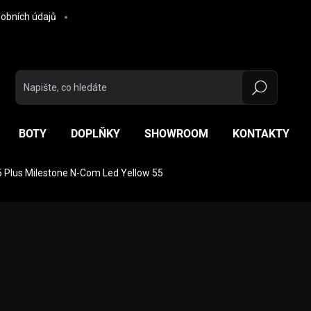
obních údajů
Hledat
BOTY
DOPLŇKY
SHOWROOM
KONTAKTY
 Plus Milestone N-Com Led Yellow 55
ocení
ZNAČKA:
NOLAN
13 520 Kč
Měrná cena:
ZVOLTE VARIANTU