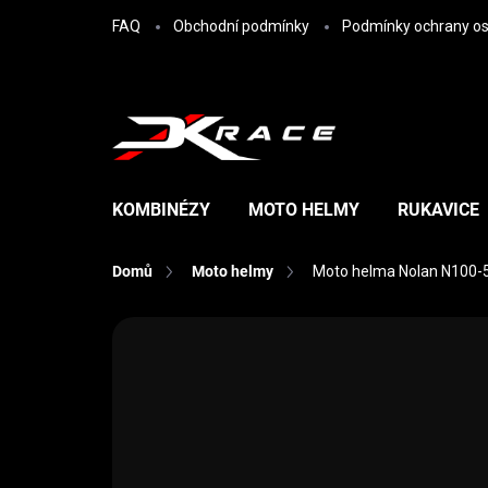
Přejít na obsah
FAQ
Obchodní podmínky
Podmínky ochrany os
KOMBINÉZY
MOTO HELMY
RUKAVICE
Domů
Moto helmy
Moto helma Nolan N100-5
Neohodnoceno
Podrobnosti hodn