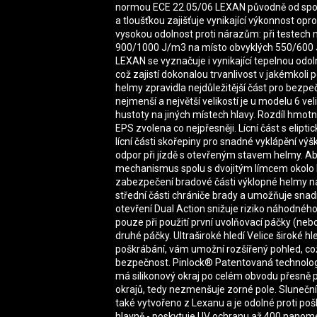
normou ECE 22.05/06 LEXAN původně od spole
a tloušťkou zajišťuje vynikající výkonnost opr
vysokou odolnost proti nárazům: při testech
900/1000 J/m3 na místo obvyklých 550/600 J
LEXAN se vyznačuje i vynikající tepelnou odol
což zajistí dokonalou trvanlivost v jakémkoli po
helmy zpravidla nejdůležitější část pro bezp
nejmenší a největší velikostí je u modelu 6 veli
hustoty na jiných místech hlavy. Rozdíl hmotn
EPS zvolena co nejpřesněji. Lícní část s elip
lícní části skořepiny pro snadné vyklápění vý
odpor při jízdě s otevřeným stavem helmy. A
mechanismus spolu s dvojitým límcem okolo k
zabezpečení bradové části výklopné helmy n
střední části chrániče brady a umožňuje sna
otevření Dual Action snižuje riziko náhodnéh
pouze při použití první uvolňovací páčky (ne
druhé páčky. Ultraširoké hledí Velice široké hl
poškrábání, vám umožní rozšířený pohled, což
bezpečnost. Pinlock® Patentovaná technologi
má silikonový okraj po celém obvodu přesně př
okrajů, tedy nezmenšuje zorné pole. Sluneční 
také vytvořeno z Lexanu a je odolné proti pošk
hlavně - poskytuje UV ochranu až 400 nanom