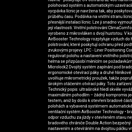
polohovací systém s automatickým uzavírac
vycpávka lícnic je navržena tak, aby poskytov
průběhu času. Podšívka na vnitřní stranu líc
přesnější instalaci lícnic. Lze ji snadno vyjmo
její vlastnosti. Vnitřní polstrování ClimaComfo
vyrobeno z mikrovláken s dvojí hustotou. V 
AirBooster Technology rozptyluje vzduch do ho
polstrování, které poskytují ochranu před p
zvukovými projevy. LPC - Liner Positioning 
regulovat polohu a nastavení vnitřního polst
helma se přizpůsobí měnícím se požadavkům a 
Microlock2 Dvojitý systém zapínání pod brad
ergonomické otevírací páky a druhé hliníkov
uvolňuje mikrometrický proužek, takže popru
širokým otáčením otvírací páky. Toto zaříze
Technický popis: ultraširoké hledí skvěle vy
maximálním pohodlím – žádný kompromis jedi
testem, aniž by došlo k otevření bradové část
polohách a vybavená systémem automatickéh
ventilační systém AirBooster Technology • brad
odpor vzduchu za jízdy v otevřeném stavu n
bradového chrániče Double Action bezpečný
nastavením a otevíráním na dvojitou páčku vn