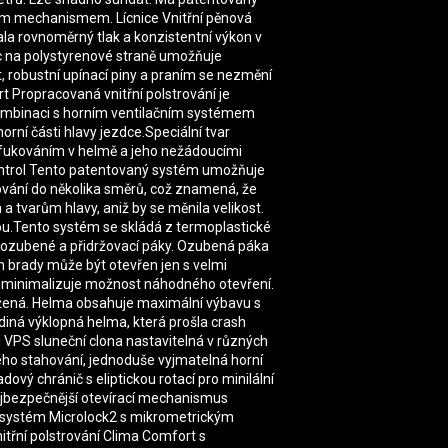
ím mechanismem. Lícnice Vnitřní pěnová
ala rovnoměrný tlak a konzistentní výkon v
nic na polystyrenové straně umožňuje
ut, robustní upínací piny a praním se nezmění
rt Propracovaná vnitřní polstrování je
kombinaci s horním ventilačním systémem
rní části hlavy jezdce.Speciální tvar
odfukováním v helmě a jeho nežádoucími
Control Tento patentovaný systém umožňuje
rování do několika směrů, což znamená, že
tvarům hlavy, aniž by se měnila velikost.
ou.Tento systém se skládá z termoplastické
é ozubené a přidržovací páky. Ozubená páka
h brady může být otevřen jen s velmi
ní minimalizuje možnost náhodného otevření.
vážená. Helma obsahuje maximální výbavu s
ná výklopná helma, která prošla crash
i VPS sluneční clona nastavitelná v různých
o stahování, jednoduše vyjmatelná horní
ový chránič s eliptickou rotací pro minilální
ejbezpečnější otevírací mechanismus
 systém Microlock2 s mikrometrickým
itřní polstrování Clima Comfort s