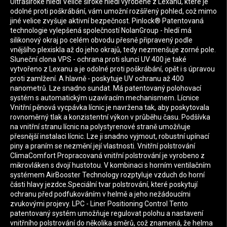
Ultraširoké hledí Velice široké hledí vyrobené z Lexanu, které je
odolné proti poškrábání, vám umožní rozšířený pohled, což mimo
jiné velice zvyšuje aktivní bezpečnost. Pinlock® Patentovaná
technologie vylepšená společností NolanGroup - hledí má
silikonový okraj po celém obvodu přesně připravený podle
vnějšího plexiskla až do jeho okrajů, tedy nezmenšuje zorné pole.
Sluneční clona VPS - ochrana proti slunci UV 400 je také
vytvořeno z Lexanu a je odolné proti poškrábání, opět i s úpravou
proti zamlžení. A hlavně - poskytuje UV ochranu až 400
nanometrů. Lze snadno sundat. Má patentovaný polohovací
systém s automatickým uzavíracím mechanismem. Lícnice
Vnitřní pěnová vycpávka lícnic je navržena tak, aby poskytovala
rovnoměrný tlak a konzistentní výkon v průběhu času. Podšívka
na vnitřní stranu lícnic na polystyrenové straně umožňuje
přesnější instalaci lícnic. Lze ji snadno vyjmout, robustní upínací
piny a praním se nezmění její vlastnosti. Vnitřní polstrování
ClimaComfort Propracovaná vnitřní polstrování je vyrobeno z
mikrovláken s dvojí hustotou. V kombinaci s horním ventilačním
systémem AirBooster Technology rozptyluje vzduch do horní
části hlavy jezdce.Speciální tvar polstrování, které poskytují
ochranu před podfukováním v helmě a jeho nežádoucími
zvukovými projevy. LPC - Liner Positioning Control Tento
patentovaný systém umožňuje regulovat polohu a nastavení
vnitřního polstrování do několika směrů, což znamená, že helma