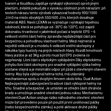
tvarem a tloušťkou zajišťuje vynikající výkonnost oproti jiným
plastům, zvláště pokud jde o vysokou odolnost proti nárazům: při
testech nárazu tento výrobek vykazoval hodnoty 900/1000
J/m3 na místo obvyklých 550/600 J/m, kterých dosahuje
materiál ABS. Navíc LEXAN se vyznačuje i vynikající tepelnou
odolností, která se pohybuje od -30°C do 120°C, což zajistí
dokonalou trvanlivost v jakémkoli počasí a teplotě. EPS – 6
velikostí vnitřní části helmy zpravidla nejdůležitější část pro
bezpečnou a pohodlnou vlastnost helmy. Mezi nejmenší a
největší velikostí je u modelu 6 velikostí vnitřní skořepiny z
několika typy hustoty na jiných místech hlavy. Rozdíl hmotnosti
hlavy jezdce je až 3Kg a proto musí být EPS zvolena co
nejpřesněji. Lícní část s eliptickým vyklápěním Díky eliptickému
pohybu lícní části skořepiny pro snadné vyklápění výška helmy
zůstane stejná a je minimální odpor při jízdě s otevřeným stavem
helmy. Aby byla výklopná helma tichá, má utěsněný
mechanismus spolu s dvojitým límcem okolo krku. Dual Action
Nejbezpečnější zabezpečení bradové části výklopné helmy na
trhu. Snadné a bezpečné. Je umístěn ve střední části chrániče
brady a umožňuje snadné otevírání jednou rukou. Mechanismu
otevření Dual Action snižuje riziko náhodného otevření: otevření
může být provedeno pouze při použití první uvolňovací páčky
(nebo bezpečnostního zámku) a poté aktivace druhé páčky.