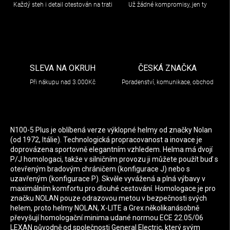
Každý steh i detail otestován na trati
Už žádné kompromisy, jen ty
SLEVA NA OKRUH
ČESKÁ ZNAČKA
Při nákupu nad 3.000Kč
Poradenství, komunikace, obchod
N100-5 Plus je oblíbená verze výklopné helmy od značky Nolan
(od 1972, Itálie). Technologická propracovanost a inovace je
doprovázena sportovně elegantním vzhledem. Helma má dvojí
P/J homologaci, takže v silničním provozu ji můžete použít buď s
otevřeným bradovým chráničem (konfigurace J) nebo s
uzavřeným (konfigurace P). Skvěle vyvážená a plná výbavy v
maximálním komfortu pro dlouhé cestování. Homologace je pro
značku NOLAN pouze odrazovou metou v bezpečnosti svých
helem, proto helmy NOLAN, X-LITE a Grex několikanásobně
převyšují homologační minima udané normou ECE 22.05/06
LEXAN původně od společnosti General Electric, který svým