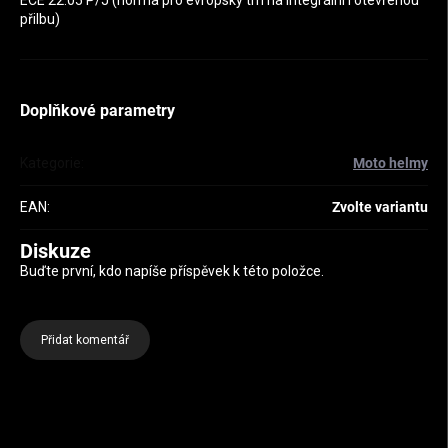
ECE 22.05 P/J (norma pro evropský trh na integrální i otevřenou
přilbu)
Doplňkové parametry
Kategorie
:
Moto helmy
EAN
:
Zvolte variantu
Diskuze
Buďte první, kdo napíše příspěvek k této položce.
Přidat komentář