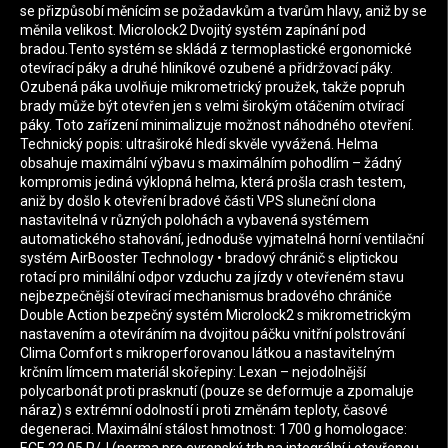
se přizpůsobí měnícím se požadavkům a tvarům hlavy, aniž by se
měnila velikost. Microlock2 Dvojitý systém zapínání pod
bradou.Tento systém se skládá z termoplastické ergonomické
otevírací páky a druhé hliníkové ozubené a přidržovací páky.
Ozubená páka uvolňuje mikrometrický proužek, takže popruh
brady může být otevřen jen s velmi širokým otáčením otvírací
páky. Toto zařízení minimalizuje možnost náhodného otevření.
Technický popis: ultraširoké hledí skvěle vyvážená. Helma
obsahuje maximální výbavu s maximálním pohodlím – žádný
kompromis jediná výklopná helma, která prošla crash testem,
aniž by došlo k otevření bradové části VPS sluneční clona
nastavitelná v různých polohách a vybavená systémem
automatického stahování, jednoduše vyjmatelná horní ventilační
systém AirBooster Technology • bradový chránič s eliptickou
rotací pro minilální odpor vzduchu za jízdy v otevřeném stavu
nejbezpečnější otevírací mechanismus bradového chrániče
Double Action bezpečný systém Microlock2 s mikrometrickým
nastavením a otevíráním na dvojitou páčku vnitřní polstrování
Clima Comfort s mikroperforovanou látkou a nastavitelným
krčním límcem materiál skořepiny: Lexan – nejodolnější
polycarbonát proti prasknutí (pouze se deformuje a zpomaluje
náraz) s extrémní odolností i proti změnám teploty, časové
degeneraci. Maximální stálost hmotnost: 1700 g homologace: