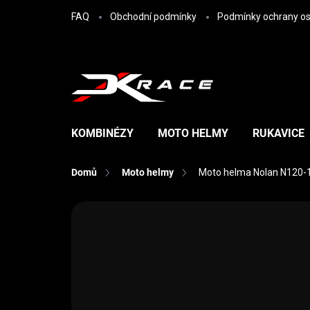
Přejít na obsah
FAQ
Obchodní podmínky
Podmínky ochrany os
KOMBINÉZY
MOTO HELMY
RUKAVICE
Domů
Moto helmy
Moto helma Nolan N120-1 
Neohodnoceno
Podrobnosti hodn