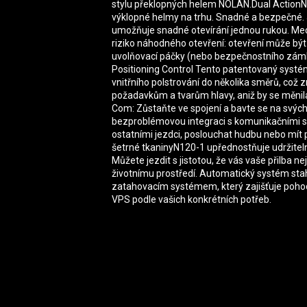
stylu překlopných helem NOLAN.Dual ActionN
výklopné helmy na trhu. Snadné a bezpečné. J
umožňuje snadné otevírání jednou rukou. Mec
riziko náhodného otevření: otevření může být
uvolňovací páčky (nebo bezpečnostního zámku
Positioning Control Tento patentovaný systé
vnitřního polstrování do několika směrů, což
požadavkům a tvarům hlavy, aniž by se měnil
Com: Zůstaňte ve spojení a bavte se na svýc
bezproblémovou integraci s komunikačními s
ostatními jezdci, poslouchat hudbu nebo mít 
šetrné tkaninyN120-1 upřednostňuje udržitel
Můžete jezdit s jistotou, že vás vaše přilba ne
životnímu prostředí. Automatický systém sta
zatahovacím systémem, který zajišťuje pohodl
VPS podle vašich konkrétních potřeb.