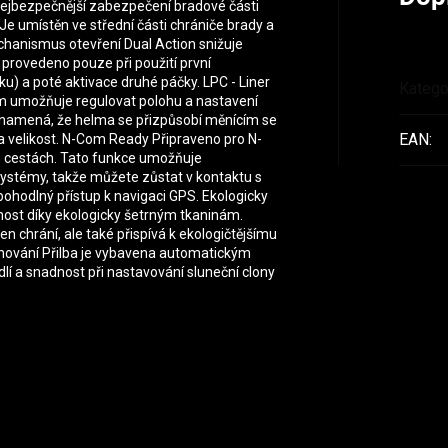
ejbezpečnější zabezpečení bradové části
e umístěn ve střední části chrániče brady a
hanismus otevření Dual Action snižuje
 provedeno pouze při použití první
) a poté aktivace druhé páčky. LPC - Liner
Katego
m umožňuje regulovat polohu a nastavení
 znamená, že helma se přizpůsobí měnícím se
EAN
:
a velikost. N-Com Ready Připraveno pro N-
h cestách. Tato funkce umožňuje
ystémy, takže můžete zůstat v kontaktu s
pohodlný přístup k navigaci GPS. Ekologicky
nost díky ekologicky šetrným tkaninám.
jen chrání, ale také přispívá k ekologičtějšímu
hování Přilba je vybavena automatickým
í a snadnost při nastavování sluneční clony