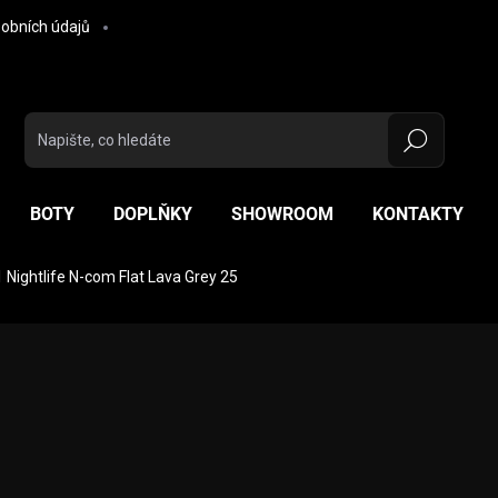
obních údajů
Hledat
BOTY
DOPLŇKY
SHOWROOM
KONTAKTY
Nightlife N-com Flat Lava Grey 25
ocení
ZNAČKA:
NOLAN
11 750 Kč
Měrná cena:
ZVOLTE VARIANTU