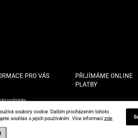
ORMACE PRO VÁS
PŘIJÍMÁME ONLINE
PLATBY
dní podmínky
nky ochrany osobních údajů
oužívá soubory cookie. Dalším procházením tohoto
S
jete souhlas s jejich používáním.. Více informací
zde
.
í
ena.
Upravit nastavení cookies