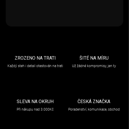
DETAILNÍ INFORMACE
ZEPTAT SE
ZROZENO NA TRATI
ŠITÉ NA MÍRU
Každý steh i detail otestován na trati
Už žádné kompromisy, jen ty
SLEVA NA OKRUH
ČESKÁ ZNAČKA
Při nákupu nad 3.000Kč
Poradenství, komunikace, obchod