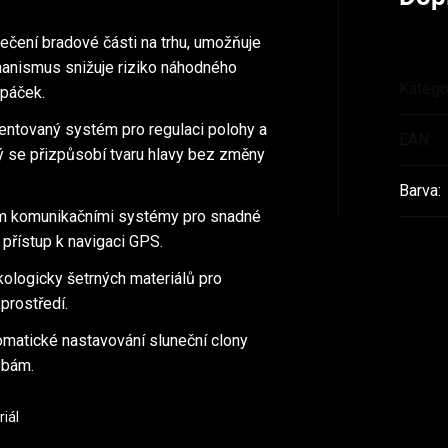
ečení bradové části na trhu, umožňuje
hanismus snižuje riziko náhodného
Katego
 páček.
tentovaný systém pro regulaci polohy a
EAN
:
erý se přizpůsobí tvaru hlavy bez změny
Barva
:
m komunikačními systémy pro snadné
 přístup k navigaci GPS.
kologicky šetrných materiálů pro
 prostředí.
matické nastavování sluneční clony
ebám.
riál