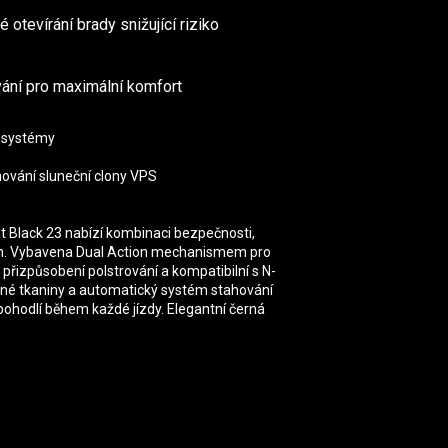
tevírání brady snižující riziko
ání pro maximální komfort
í systémy
ování sluneční clony VPS
Black 23 nabízí kombinaci bezpečnosti,
iím. Vybavena Dual Action mechanismem pro
řizpůsobení polstrování a kompatibilní s N-
né tkaniny a automatický systém stahování
a pohodlí během každé jízdy. Elegantní černá