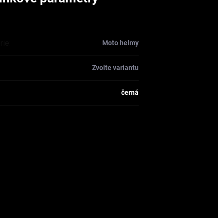
rie
:
Moto helmy
Zvolte variantu
černá