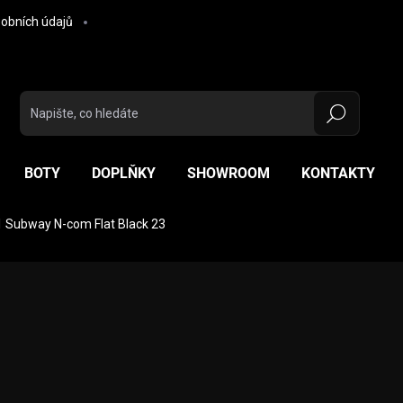
obních údajů
Hledat
BOTY
DOPLŇKY
SHOWROOM
KONTAKTY
 Subway N-com Flat Black 23
ocení
ZNAČKA:
NOLAN
11 750 Kč
Měrná cena:
ZVOLTE VARIANTU