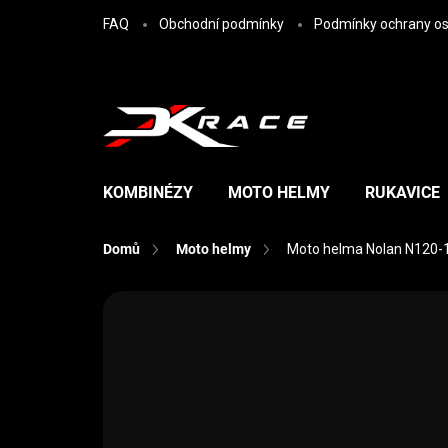
Přejít na obsah
FAQ
Obchodní podmínky
Podmínky ochrany os
KOMBINÉZY
MOTO HELMY
RUKAVICE
Domů
Moto helmy
Moto helma Nolan N120-1
Neohodnoceno
Podrobnosti hodn