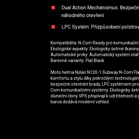
Dual Action Mechanismus: Bezpečné o
náhodného otevření
LPC Systém: Přizpůsobení polstrov
Kompatibilita: N-Com Ready pro komunikačn
Ekologické aspekty: Ekologicky šetrné tkaniny
Automatické prvky: Automatický systém stah
Barevné varianty: Flat Black
Moto helma Nolan N120-1 Subway N-Com Flat 
komfortu a stylu díky pokročilým technolog
bezpečné otevírání brady, LPC systémem pro p
Com komunikačními systémy. Ekologicky šetr
sluneční clony VPS přispívají k udržitelnosti 
barva dodává moderní vzhled.