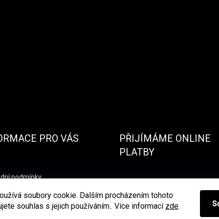
ORMACE PRO VÁS
PŘIJÍMÁME ONLINE
PLATBY
dní podmínky
nky ochrany osobních údajů
oužívá soubory cookie. Dalším procházením tohoto
S
jete souhlas s jejich používáním.. Více informací
zde
.