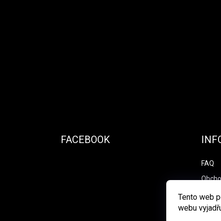
Zápatí
FACEBOOK
INF
FAQ
Obcho
Podmí
Tento web p
webu vyjadřu