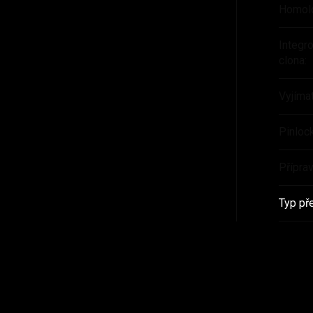
Homol
Integr
clona
:
Vyjímat
Pinloc
Přípra
Typ př