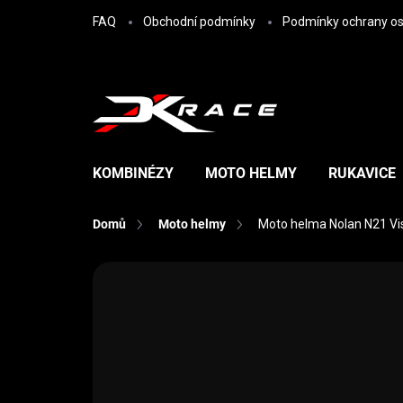
Přejít na obsah
FAQ
Obchodní podmínky
Podmínky ochrany os
KOMBINÉZY
MOTO HELMY
RUKAVICE
Domů
Moto helmy
Moto helma Nolan N21 Viso
Neohodnoceno
Podrobnosti hodn