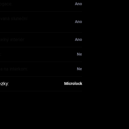
ogace
:
Ano
ovaná sluneční
Ano
elný interiér
:
Ano
k
:
Ne
va na interkom
:
Ne
ezky
:
Microlock