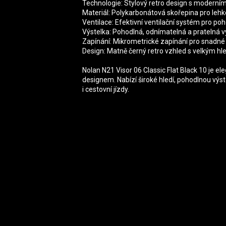
Technologie: Stylový retro design s moderním
Materiál: Polykarbonátová skořepina pro lehk
Ventilace: Efektivní ventilační systém pro po
Výstelka: Pohodlná, odnímatelná a pratelná vý
Zapínání: Mikrometrické zapínání pro snadné
Design: Matně černý retro vzhled s velkým hle
Nolan N21 Visor 06 Classic Flat Black 10 je e
designem. Nabízí široké hledí, pohodlnou výste
i cestovní jízdy.