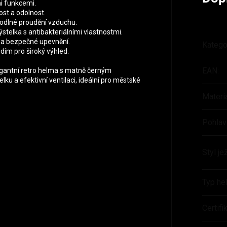
i funkcemi.
ost a odolnost.
hodlné proudění vzduchu.
stelka s antibakteriálními vlastnostmi.
 a bezpečné upevnění.
Katego
dím pro široký výhled.
EAN
:
legantní retro helma s matně černým
lku a efektivní ventilaci, ideální pro městské
Materi
Pohlav
Styl je
Typ he
Certif