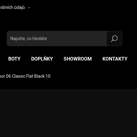
obních údajů
Hledat
BOTY
DOPLŇKY
SHOWROOM
KONTAKTY
r 06 Classic Flat Black 10
ocení
ZNAČKA:
NOLAN
5 000 Kč
Měrná cena:
ZVOLTE VARIANTU