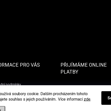
ORMACE PRO VÁS
PŘIJÍMÁME ONLINE
PLATBY
dní podmínky
nky ochrany osobních údajů
oužívá soubory cookie. Dalším procházením tohoto
S
jete souhlas s jejich používáním.. Více informací
zde
.