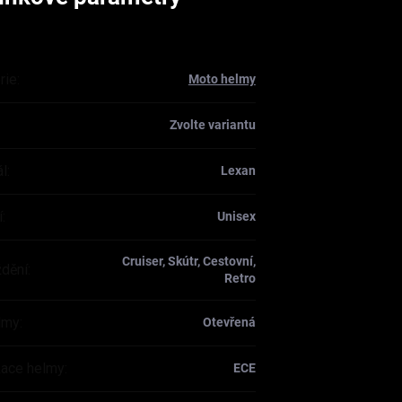
rie
:
Moto helmy
Zvolte variantu
ál
:
Lexan
í
:
Unisex
Cruiser, Skútr, Cestovní,
ždění
:
Retro
lmy
:
Otevřená
ikace helmy
:
ECE