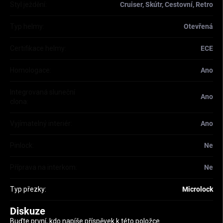
Styl ježdění
:
Cruiser, Skútr, Cestovní, Retro
Typ helmy
:
Otevřená
Certifikace helmy
:
ECE
Homologace
:
Ano
Integrovaná sluneční
Ano
clona
:
Vyjímatelný interiér
:
Ano
Pinlock
:
Ne
Příprava na interkom
:
Ne
Typ přezky
:
Microlock
Diskuze
Buďte první, kdo napíše příspěvek k této položce.