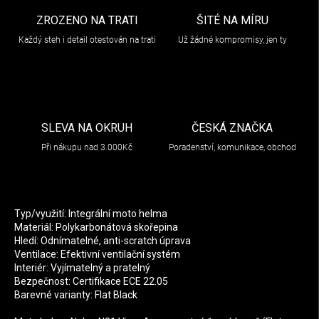
ZROZENO NA TRATI
ŠITÉ NA MÍRU
Každý steh i detail otestován na trati
Už žádné kompromisy, jen ty
SLEVA NA OKRUH
ČESKÁ ZNAČKA
Při nákupu nad 3.000Kč
Poradenství, komunikace, obchod
Typ/využití: Integrální moto helma
Materiál: Polykarbonátová skořepina
Hledí: Odnímatelné, anti-scratch úprava
Ventilace: Efektivní ventilační systém
Interiér: Vyjímatelný a pratelný
Bezpečnost: Certifikace ECE 22.05
Barevné varianty: Flat Black