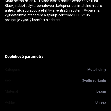
Moto helma Nolan N21 Visor Asso v matné černé barvě (Flat
Black) nabízí polykarbonátovou skořepinu, odnímatelné hledí s
anti-scratch úpravou a efektivní ventilační systém. Vybavena
vyjímatelným interiérem a splňuje certifikaci ECE 22.05,
poskytuje vysoký komfort a ochranu.
Doplňkové parametry
Kategorie
:
Moto helmy
EAN
:
Zvolte variantu
Materiál
:
Lexan
Pohlaví
:
Unisex