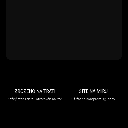
VARIANTA
−
+
Přidat do košíku
DETAILNÍ INFORMACE
ZEPTAT SE
ZROZENO NA TRATI
ŠITÉ NA MÍRU
Každý steh i detail otestován na trati
Už žádné kompromisy, jen ty