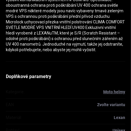
oboustranná ochrana proti poškrábání UV 400 ochrana světle
modré VPS některé modely jsou navíc vybaveny tmavě zeleným
VPS s ochrannou proti poškrábání přední přívod vzduchu
Microlock uchycovací přezka vnitřní polstrování CLIMA COMFORT
SVĚTLE MODRÉ VPS VNITŘNÍ HLEDÍ UV400 Exkluzivní vnitřní
hledí vyrobené z LEXANuTM, které je S/R (Scratch Resistant –
odolné proti poškrábání) s ochranou před slunečním zářením až
UV 400 nanometrů. Jednoduché na vyjmutí, takže jej odstraníte,
kdykoli potřebujete, nebo abyste jej mohli vyčistit.
Doplňkové parametry
Kategorie
:
Moto helmy
EAN
:
Zvolte variantu
Materiál
:
Lexan
Pohlaví
:
Unisex