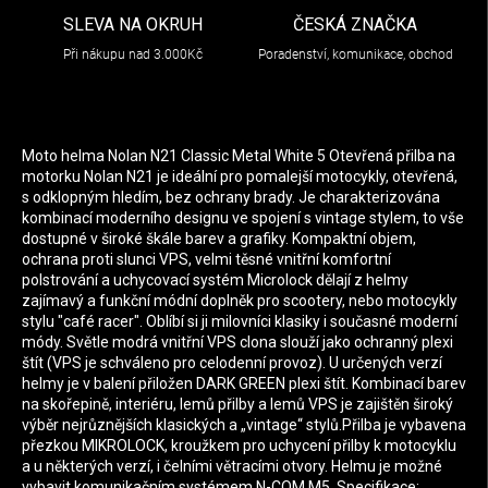
SLEVA NA OKRUH
ČESKÁ ZNAČKA
Při nákupu nad 3.000Kč
Poradenství, komunikace, obchod
Moto helma Nolan N21 Classic Metal White 5 Otevřená přilba na
motorku Nolan N21 je ideální pro pomalejší motocykly, otevřená,
s odklopným hledím, bez ochrany brady. Je charakterizována
kombinací moderního designu ve spojení s vintage stylem, to vše
dostupné v široké škále barev a grafiky. Kompaktní objem,
ochrana proti slunci VPS, velmi těsné vnitřní komfortní
polstrování a uchycovací systém Microlock dělají z helmy
zajímavý a funkční módní doplněk pro scootery, nebo motocykly
stylu "café racer". Oblíbí si ji milovníci klasiky i současné moderní
módy. Světle modrá vnitřní VPS clona slouží jako ochranný plexi
štít (VPS je schváleno pro celodenní provoz). U určených verzí
helmy je v balení přiložen DARK GREEN plexi štít. Kombinací barev
na skořepině, interiéru, lemů přilby a lemů VPS je zajištěn široký
výběr nejrůznějších klasických a „vintage“ stylů.Přilba je vybavena
přezkou MIKROLOCK, kroužkem pro uchycení přilby k motocyklu
a u některých verzí, i čelními větracími otvory. Helmu je možné
vybavit komunikačním systémem N-COM M5. Specifikace: