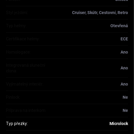
Styl ježdění
:
Cruiser, Skútr, Cestovní, Retro
Typ helmy
:
Otevřená
Certifikace helmy
:
ECE
Homologace
:
Ano
Integrovaná sluneční
Ano
clona
:
Vyjímatelný interiér
:
Ano
Pinlock
:
Ne
Příprava na interkom
:
Ne
Typ přezky
:
Microlock