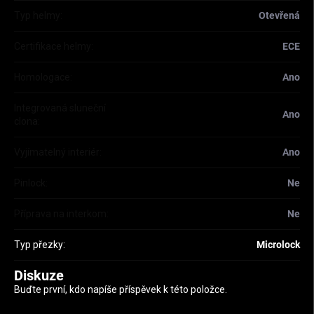
Typ helmy
:
Otevřená
Certifikace helmy
:
ECE
Homologace
:
Ano
Integrovaná sluneční
Ano
clona
:
Vyjímatelný interiér
:
Ano
Pinlock
:
Ne
Příprava na interkom
:
Ne
Typ přezky
:
Microlock
Diskuze
Buďte první, kdo napíše příspěvek k této položce.