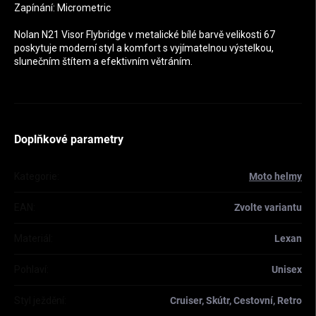
Zapínání: Micrometric
Nolan N21 Visor Flybridge v metalické bílé barvě velikosti 67
poskytuje moderní styl a komfort s vyjímatelnou výstelkou,
slunečním štítem a efektivním větráním.
Doplňkové parametry
Kategorie
:
Moto helmy
EAN
:
Zvolte variantu
Materiál
:
Lexan
Pohlaví
:
Unisex
Styl ježdění
:
Cruiser, Skútr, Cestovní, Retro