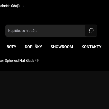
obních údajů
Hledat
BOTY
DOPLŇKY
SHOWROOM
KONTAKTY
or Spheroid Flat Black 49
ocení
ZNAČKA:
NOLAN
6 190 Kč
Měrná cena:
MÁME SKLADEM
(1 KS)