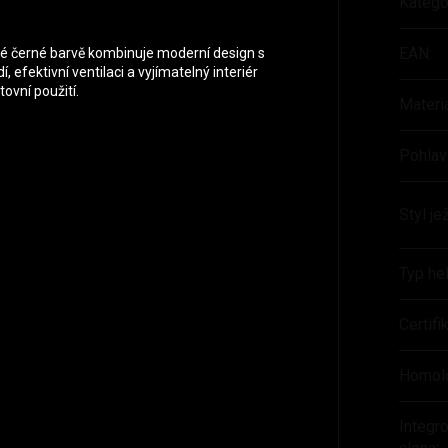
Katego
EAN
:
é černé barvě kombinuje moderní design s
efektivní ventilaci a vyjímatelný interiér
ovní použití.
Materi
Pohlav
Styl je
Typ he
Certif
Homol
Integr