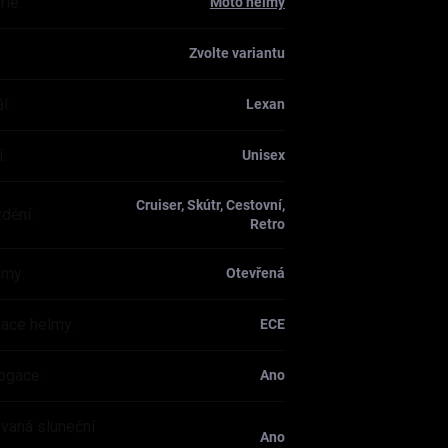
rie
:
Moto helmy
Zvolte variantu
ál
:
Lexan
í
:
Unisex
Cruiser, Skútr, Cestovní,
ždění
:
Retro
lmy
:
Otevřená
ikace helmy
:
ECE
ogace
:
Ano
ovaná sluneční
Ano