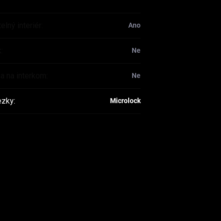
elný interiér
:
Ano
k
:
Ne
va na interkom
:
Ne
ezky
:
Microlock