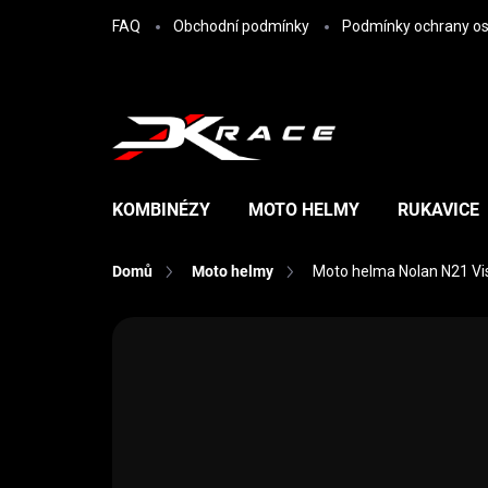
Přejít na obsah
FAQ
Obchodní podmínky
Podmínky ochrany os
KOMBINÉZY
MOTO HELMY
RUKAVICE
Domů
Moto helmy
Moto helma Nolan N21 Vis
Neohodnoceno
Podrobnosti hodn