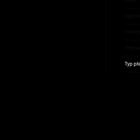
clona
:
Vyjímat
Pinloc
Přípra
Typ př