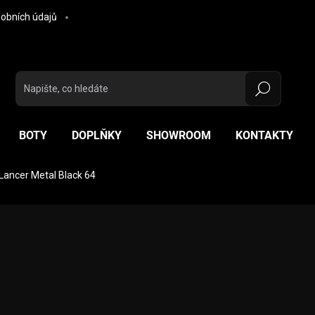
obních údajů
Hledat
BOTY
DOPLŇKY
SHOWROOM
KONTAKTY
Lancer Metal Black 64
ocení
ZNAČKA:
NOLAN
6 500 Kč
Měrná cena:
ZVOLTE VARIANTU