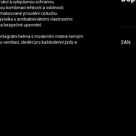
rukcí a vylepšenou ochranou.
ou kombinaci lehkosti a odolnosti.
ptimalizované proudění vzduchu.
stelka s antibakteriálními vlastnostmi.
 a bezpečné upevnění.
Katego
á integrální helma s moderním matně černým
EAN
:
ventilaci, ideální pro každodenní jízdy a