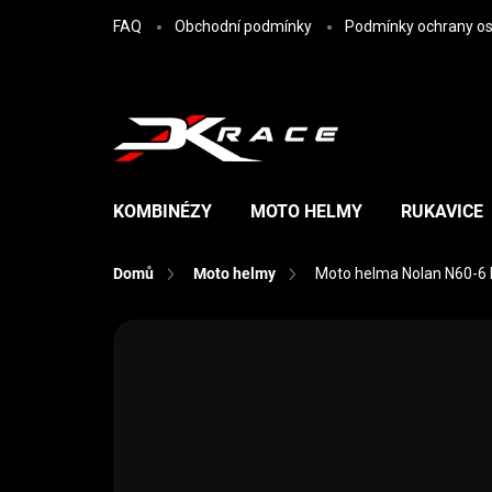
Přejít na obsah
FAQ
Obchodní podmínky
Podmínky ochrany os
KOMBINÉZY
MOTO HELMY
RUKAVICE
Domů
Moto helmy
Moto helma Nolan N60-6 
Neohodnoceno
Podrobnosti hodn