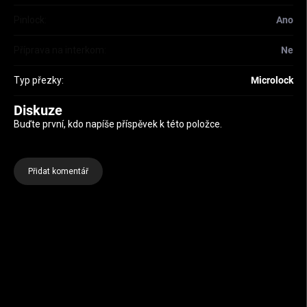
Pinlock
:
Ano
Příprava na interkom
:
Ne
Typ přezky
:
Microlock
Diskuze
Buďte první, kdo napíše příspěvek k této položce.
Přidat komentář
Zápatí