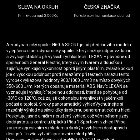
SLEVA NA OKRUH
ČESKÁ ZNAČKA
Při nákupu nad 3.000Kč
Poradenství, komunikace, obchod
Aerodynamický spoiler N60-6 SPORT je od předchozího modelu
vylepšená o aerodynamický spoiler, který snižuje odpor vzduchu
a zvyšuje stabilitu při vyšších rychlostech. LEXAN – původně od
společnosti General Electric, který svým tvarem a tloušťkou
zajišťuje vynikající výkonnost oproti jiným plastům, zvláště pokud
jde o vysokou odolnost proti nárazům: při testech nárazu tento
výrobek vykazoval hodnoty 900/1000 J/m3 na místo obvyklých
550/600 J/m, kterých dosahuje materiál ABS. Navíc LEXAN se
vyznačuje i vynikající tepelnou odolností, která se pohybuje od
-30°C do 120°C, což zajistí dokonalou trvanlivost v jakémkoli
počasí a teplotě. Široký panoramatický výhledVychutnejte si
rozsáhlý výhled na silnici díky širokému panoramatickému hledí.
Poskytuje jasné a ničím nerušený výhled, což vám během jízdy
dodá jistotu a kontrolu.Optická třída 1 Sportovní vzhled Přilba
zaujme agresivním vzhledem a širokým výběrem dostupných
designů. To vše vytváří sportovní vzhled přilby.
Propracovaný ventilační systémN60-6 SPORT se chlubí