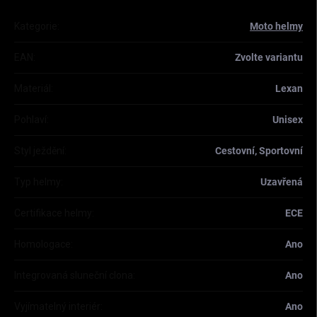
Kategorie
:
Moto helmy
EAN
:
Zvolte variantu
Materiál
:
Lexan
Pohlaví
:
Unisex
Styl ježdění
:
Cestovní, Sportovní
Typ helmy
:
Uzavřená
Certifikace helmy
:
ECE
Homologace
:
Ano
Integrovaná sluneční clona
:
Ano
Vyjímatelný interiér
:
Ano