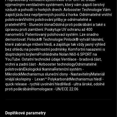
výjimečným ventilačním systémem, který vám zajistí čerstvý
vzduch a pohodlí i v horkých dnech. Airbooster Technologie Vám
zajistí jízdu bez nepříjemných pocitů z horka. Odnímatelné vnitřní
polstrováníVnitřní polstrování přilby je odnímatelné a
pratelnéVPS - Sluneční clonaOdolná proti poškrábání a také s
úpravou proti zamlžení. Poskytuje UV ochranu až 400
nanometrů. Patentovaný polohovací systém. Lze snadno
demontovat. Pinlock® Technologie Pinlock® vytváří těsnění,
které zabraňuje mlžení hledí, a zajišťuje tak vždy jasný výhled
bez ohledu na povětrnostní podmínky. Komfortní nasazení i s
dioptrickými brýlemiProhlédněte Nolan N60-6 SPORT na
YouTube. Ostatní technické údaje:Ventilace - bradová část,
vrchní a zadní část - Airbooster technologyOdnimatelné
polstrováníEkologická tkaninaRetenční systém -
MikrolockMechanismus sluneční clony - NastavitelnýMateriál
vnější skořepiny - Lexan™ PolykarbonátMechanismus hledí -
quick release - rychlé uvolnění hledíHledí - ultra široké, odolné
proti poškrábáníHomologace - UN/ECE 22.06
Doplňkové parametry