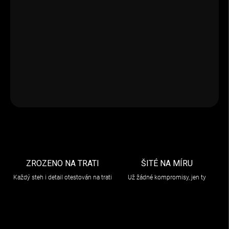
VARIANTA
−
+
Přidat do košíku
DETAILNÍ INFORMACE
ZEPTAT SE
ZROZENO NA TRATI
ŠITÉ NA MÍRU
Každý steh i detail otestován na trati
Už žádné kompromisy, jen ty