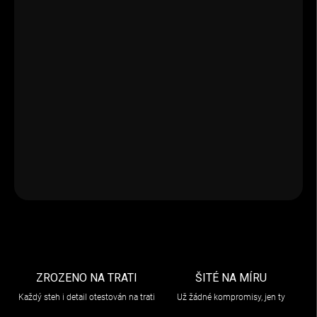
VARIANTA
−
+
Přidat do košíku
Nolan N70-2 X Stunner v matné černé je stylová modulární
helma s praktickými funkcemi, ideální pro pohodlné a bezpečné
jízdy.
DETAILNÍ INFORMACE
ZEPTAT SE
ZROZENO NA TRATI
ŠITÉ NA MÍRU
Každý steh i detail otestován na trati
Už žádné kompromisy, jen ty