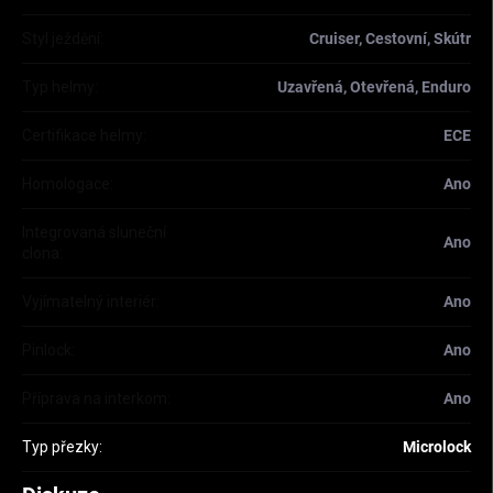
Styl ježdění
:
Cruiser, Cestovní, Skútr
Typ helmy
:
Uzavřená, Otevřená, Enduro
Certifikace helmy
:
ECE
Homologace
:
Ano
Integrovaná sluneční
Ano
clona
:
Vyjímatelný interiér
:
Ano
Pinlock
:
Ano
Příprava na interkom
:
Ano
Typ přezky
:
Microlock