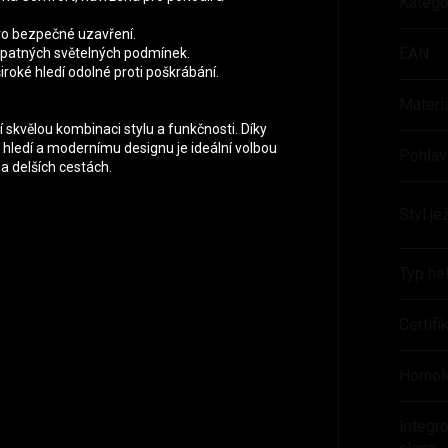
Katego
ro bezpečné uzavření.
EAN
:
a špatných světelných podmínek.
iroké hledí odolné proti poškrábání.
Materi
skvělou kombinaci stylu a funkčnosti. Díky
hledí a modernímu designu je ideální volbou
Pohlav
a delších cestách.
Styl je
Typ he
Certif
Homol
Integr