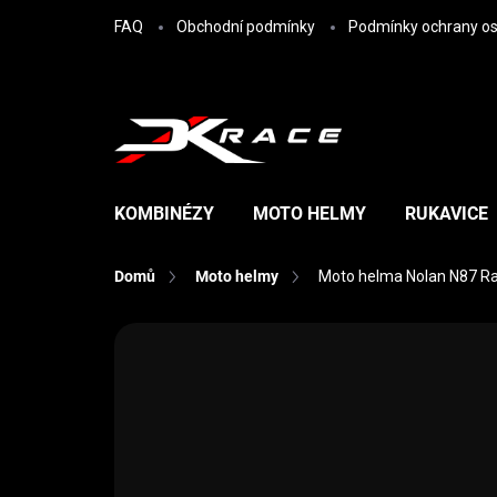
Přejít na obsah
FAQ
Obchodní podmínky
Podmínky ochrany os
KOMBINÉZY
MOTO HELMY
RUKAVICE
Domů
Moto helmy
Moto helma Nolan N87 Ra
Neohodnoceno
Podrobnosti hodn