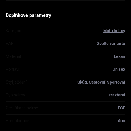
Doplňkové parametry
Kategorie
:
Moto helmy
EAN
:
Zvolte variantu
Materiál
:
Lexan
Pohlaví
:
Unisex
Styl ježdění
:
Skútr, Cestovní, Sportovní
Typ helmy
:
Uzavřená
Certifikace helmy
:
ECE
Homologace
:
Ano