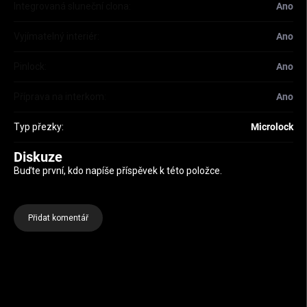
Integrovaná sluneční clona
:
Ano
Vyjímatelný interiér
:
Ano
Pinlock
:
Ano
Příprava na interkom
:
Ano
Typ přezky
:
Microlock
Diskuze
Buďte první, kdo napíše příspěvek k této položce.
Přidat komentář