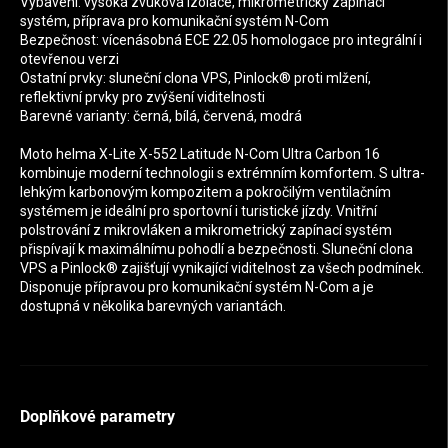
Vybavení: vysoká zvuková izolace, mikrometrický zapínací
systém, příprava pro komunikační systém N-Com
Bezpečnost: vícenásobná ECE 22.05 homologace pro integrální i
otevřenou verzi
Ostatní prvky: sluneční clona VPS, Pinlock® proti mlžení,
reflektivní prvky pro zvýšení viditelnosti
Barevné varianty: černá, bílá, červená, modrá
Moto helma X-Lite X-552 Latitude N-Com Ultra Carbon 16
kombinuje moderní technologii s extrémním komfortem. S ultra-
lehkým karbonovým kompozitem a pokročilým ventilačním
systémem je ideální pro sportovní i turistické jízdy. Vnitřní
polstrování z mikrovláken a mikrometrický zapínací systém
přispívají k maximálnímu pohodlí a bezpečnosti. Sluneční clona
VPS a Pinlock® zajišťují vynikající viditelnost za všech podmínek.
Disponuje přípravou pro komunikační systém N-Com a je
dostupná v několika barevných variantách.
Doplňkové parametry