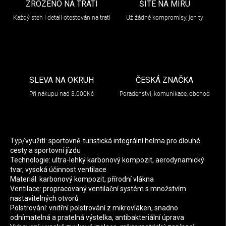
ZROZENO NA TRATI
ŠITÉ NA MÍRU
Každý steh i detail otestován na trati
Už žádné kompromisy, jen ty
SLEVA NA OKRUH
ČESKÁ ZNAČKA
Při nákupu nad 3.000Kč
Poradenství, komunikace, obchod
Typ/využití: sportovně-turistická integrální helma pro dlouhé
cesty a sportovní jízdu
Technologie: ultra-lehký karbonový kompozit, aerodynamický
tvar, vysoká účinnost ventilace
Materiál: karbonový kompozit, přírodní vlákna
Ventilace: propracovaný ventilační systém s množstvím
nastavitelných otvorů
Polstrování: vnitřní polstrování z mikrovláken, snadno
odnímatelná a pratelná výstelka, antibakteriální úprava