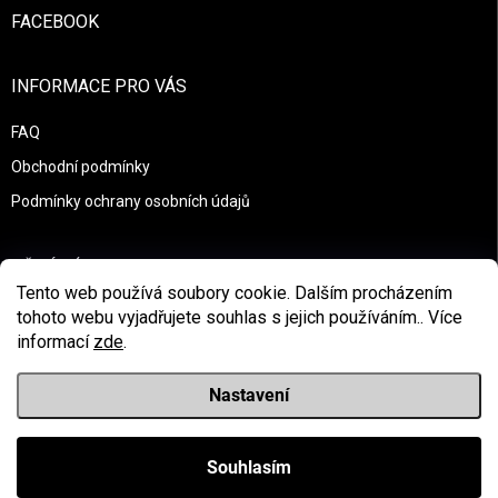
FACEBOOK
INFORMACE PRO VÁS
FAQ
Obchodní podmínky
Podmínky ochrany osobních údajů
PŘIJÍMÁME ONLINE PLATBY
Tento web používá soubory cookie. Dalším procházením
tohoto webu vyjadřujete souhlas s jejich používáním.. Více
informací
zde
.
Nastavení
Copyright 2026
Race to survive
. Všechna práva vyhrazena.
Upravit nastavení cookies
Souhlasím
Vytvořil Shoptet