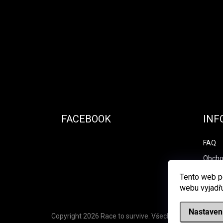
Zápatí
FACEBOOK
INF
FAQ
Obcho
Podmí
Tento web p
webu vyjadřu
Nastaven
Copyright 2026
Race to survive
. Všechna práva vyhraz