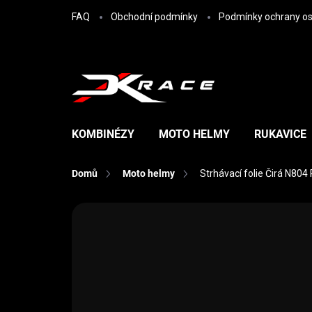
Přejít na obsah
FAQ
Obchodní podmínky
Podmínky ochrany os
KOMBINÉZY
MOTO HELMY
RUKAVICE
Domů
Moto helmy
Strhávací folie Čirá N8
Neohodnoceno
Podrobnosti hodn