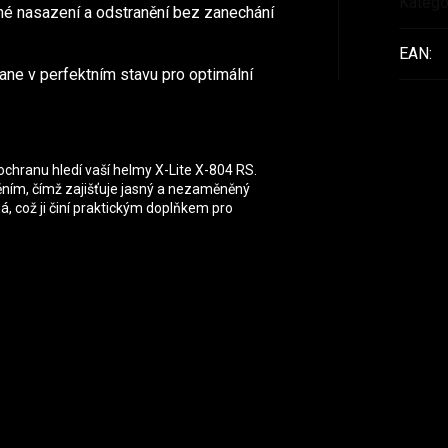
Katego
hé nasazení a odstranění bez zanechání
EAN
:
tane v perfektním stavu pro optimální
 ochranu hledí vaší helmy X-Lite X-804 RS.
ěním, čímž zajišťuje jasný a nezaměněný
, což ji činí praktickým doplňkem pro