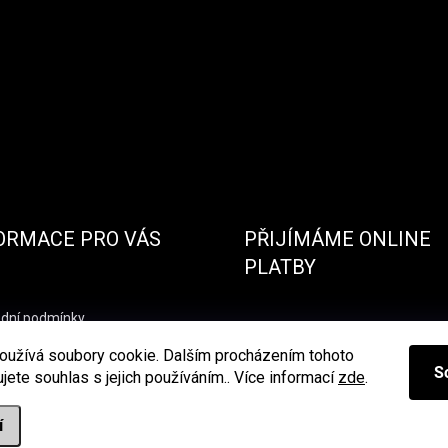
ORMACE PRO VÁS
PŘIJÍMÁME ONLINE
PLATBY
dní podmínky
nky ochrany osobních údajů
oužívá soubory cookie. Dalším procházením tohoto
S
jete souhlas s jejich používáním.. Více informací
zde
.
í
ena.
Upravit nastavení cookies