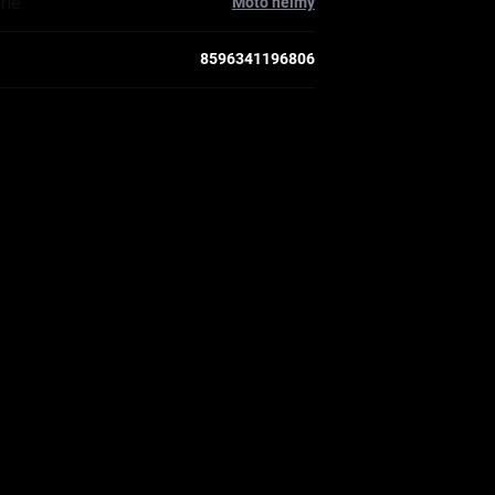
rie
:
Moto helmy
8596341196806