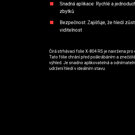
Snadná aplikace: Rychlé a jednoduc
zbytků
Bezpečnost: Zajišťuje, že hledí zůs
viditelnost
Čirá strhávací folie X-804 RS je navržena pro
Tato fólie chrání před poškrábáním a znečišt
výhled. Je snadno aplikovatelná a odnímatelná
udržení hledí v ideálním stavu.