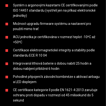
Systém s argonovými kazetami CE certifikovanými podle
ISO 14451 standardu (vystřelí jen na příkaz elektronické
jednotky)
Možnost upgradu firmware systému a nastavení pro
použití mimo trať
ACU jednotka je certifikována v rozmezí teplot -10⁰C až
+50⁰C
Certifikace elektromagnetické integrity a stability podle
standardu ECE R 10 04
Integrovaná lithiová baterie s dobou nabití 25 hodin a
dobou nabíjení přibližně 6 hodin
Pohodlné připojení k závodní kombinéze s aktivací airbagu
a LED displejem
CE certifikace kategorie II podle EN 1621-4:2013 zaručuje
ochranu proti dopadu
v rozmezí od 45 milisekund do 5
sekund