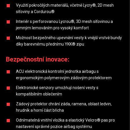
Využití pokročilých materiálů, včetně Lycry®, 2D mesh
síťoviny a Cordurou®
Interiér s perforovanou Lycrou®, 3D mesh síťovinou a
jemným lemováním pro vysoký komfort
Možnost bezpečného upevnění vesty k vnější vrstvě bundy
díky barevnému přednímu YKK® zipu
Bezpečnostní inovace:
ACU elektronická kontrolní jednotka airbagu s
ergonomickým polymerovým zádovým protektorem
Elektronické senzory umožňují nošení vesty s
kompatibilním oblečením
Zádový protektor chrání záda, ramena, oblast ledvin,
hrudník a horní část břicha
Odnímatelná vnitřní vložka a elastický Velcro® pas pro
nastavení správné pozice airbag systému