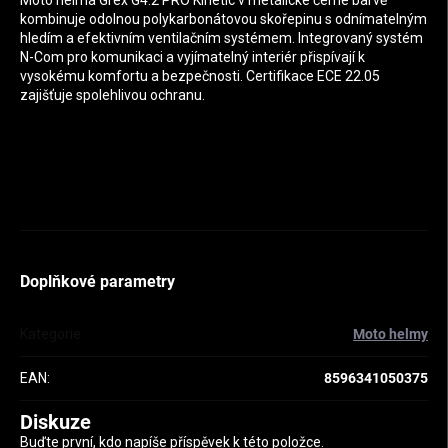
Moto helma Grex G4.2 PRO Kinetic v metalické černé barvě
kombinuje odolnou polykarbonátovou skořepinu s odnímatelným
hledím a efektivním ventilačním systémem. Integrovaný systém
N-Com pro komunikaci a vyjímatelný interiér přispívají k
vysokému komfortu a bezpečnosti. Certifikace ECE 22.05
zajišťuje spolehlivou ochranu.
Doplňkové parametry
Kategorie
:
Moto helmy
EAN
:
8596341050375
Diskuze
Buďte první, kdo napíše příspěvek k této položce.