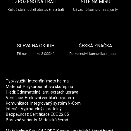
ZROZENO NA TRATI
ŠITÉ NA MÍRU
Každý steh i detail otestován na trati
Už žádné kompromisy, jen ty
SLEVA NA OKRUH
ČESKÁ ZNAČKA
Při nákupu nad 3.000Kč
Poradenství, komunikace, obchod
Typ/využití: Integrální moto helma
Materiál: Polykarbonátová skořepina
Hledí: Odnímatelné, anti-scratch úprava
Ventilace: Efektivní ventilační systém
Komunikace: Integrovaný systém N-Com
Interiér: Vyjímatelný a pratelný
Bezpečnost: Certifikace ECE 22.05
Barevné varianty: Metalická černá