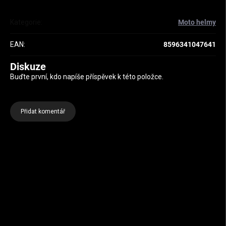
Kategorie
:
Moto helmy
EAN
:
8596341047641
Diskuze
Buďte první, kdo napíše příspěvek k této položce.
Přidat komentář
Zápatí