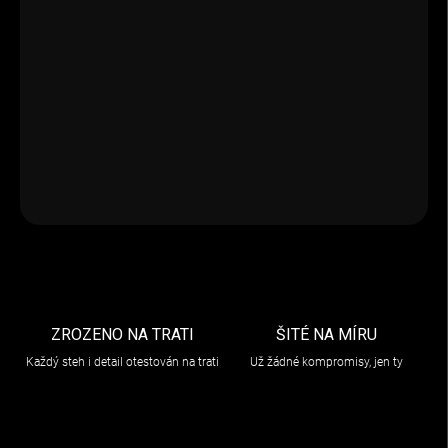
−
+
Přidat do košíku
Wind Protector Nolan N44/EVO/40FULL/40-5GT snižuje hluk
větru a zlepšuje tepelnou izolaci. Vyrobený z odolného textilu, je
snadno instalovatelný do kompatibilních helm Nolan.
DETAILNÍ INFORMACE
ZEPTAT SE
ZROZENO NA TRATI
ŠITÉ NA MÍRU
Každý steh i detail otestován na trati
Už žádné kompromisy, jen ty