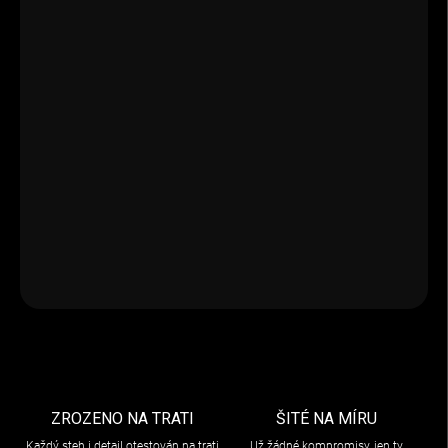
−
+
Přidat do košíku
Metalické stříbrné plexi pro přilby X-Lite XFS X-
803/802/R/RR/ULTR.
DETAILNÍ INFORMACE
ZEPTAT SE
ZROZENO NA TRATI
ŠITÉ NA MÍRU
Každý steh i detail otestován na trati
Už žádné kompromisy, jen ty